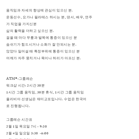
움직임과 자세의 향상에 관심이 있으신 분.
운동선수, 요가나 필라테스 하시는 분, 댄서, 배우, 연주
가 직업을 가지신분
삶의 활력을 더하고 싶으신 분.
걸을 때 마다 무릎과 발목에 통증이 있으신 분
숨쉬기가 힘드시거나 소화가 잘 안되시는 분.
앉았다 일어설 때 특정부위에 통증이 있으신 분
어깨가 자주 뭉치거나 목이나 허리가 아프신 분.
ATM®-그룹레슨
워크샵 시간: 2시간 30분
1시간 그룹 움직임, 30분 휴식, 1시간 그룹 움직임
올리비아 선생님은 재미교포입니다. 수업은 한국어
로 진행됩니다.
그룹레슨 시간표
2월 1일 목요일 7시 - 9:30
2월 4일 일요일 3:30 -6:00