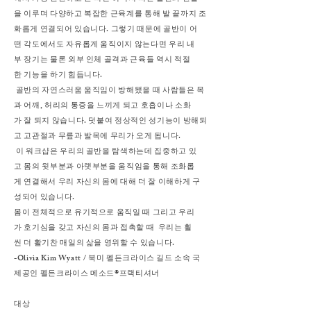
을 이루며 다양하고 복잡한 근육계를 통해 발 끝까지 조
화롭게 연결되어 있습니다. 그렇기 때문에 골반이 어
떤 각도에서도 자유롭게 움직이지 않는다면 우리 내
부 장기는 물론 외부 인체 골격과 근육들 역시 적절
한 기능을 하기 힘듭니다.
골반의 자연스러움 움직임이 방해됐을 때 사람들은 목
과 어깨, 허리의 통증을 느끼게 되고 호흡이나 소화
가 잘 되지 않습니다. 덧붙여 정상적인 성기능이 방해되
고 고관절과 무릎과 발목에 무리가 오게 됩니다.
이 워크샵은 우리의 골반을 탐색하는데 집중하고 있
고 몸의 윗부분과 아랫부분을 움직임을 통해 조화롭
게 연결해서 우리 자신의 몸에 대해 더 잘 이해하게 구
성되어 있습니다.
몸이 전체적으로 유기적으로 움직일 때 그리고 우리
가 호기심을 갖고 자신의 몸과 접촉할 때 우리는 휠
씬 더 활기찬 매일의 삶을 영위할 수 있습니다.
-Olivia Kim Wyatt / 북미 펠든크라이스 길드 소속 국
제공인 펠든크라이스 메소드®프랙티셔너
대상