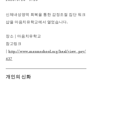
2018. 3. 28 - 5. 23
신체내성영역 회복을 통한 감정조절 집단 워크
샵을 마음치유학교에서 열었습니다.
장소 | 마음치유학교
참고링크
|
http://www.maumschool.org/heal/view_pay/
437
개인의 신화
2017. 3. 10 - 6. 30
개인의 신화를 찾아서
Personal Mythology
Using ritual, Dreams, and Imagination to Dis
cover Your Inner Story